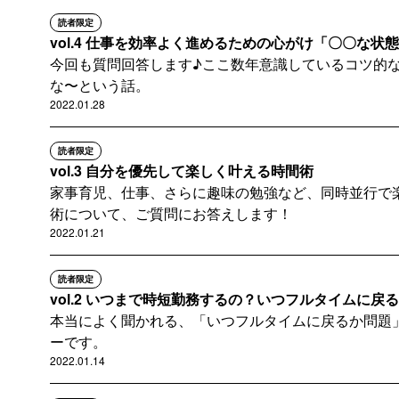
読者限定
vol.4 仕事を効率よく進めるための心がけ「〇〇な状態
今回も質問回答します♪ここ数年意識しているコツ的な
な〜という話。
2022.01.28
読者限定
vol.3 自分を優先して楽しく叶える時間術
家事育児、仕事、さらに趣味の勉強など、同時並行で
術について、ご質問にお答えします！
2022.01.21
読者限定
vol.2 いつまで時短勤務するの？いつフルタイムに戻
本当によく聞かれる、「いつフルタイムに戻るか問題
ーです。
2022.01.14