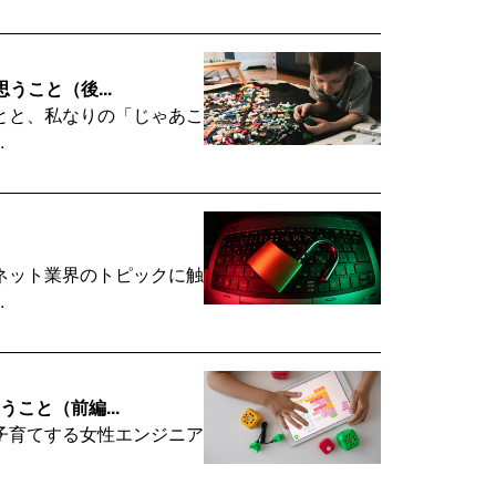
うこと（後...
とと、私なりの「じゃあこ
.
ネット業界のトピックに触
.
うこと（前編...
お
子育てする女性エンジニア