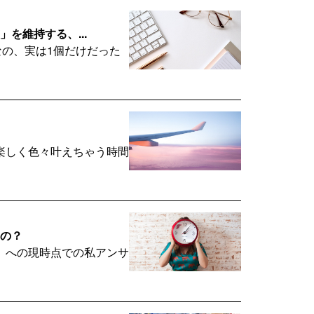
」を維持する、...
の、実は1個だけだった
楽しく色々叶えちゃう時間
るの？
」への現時点での私アンサ