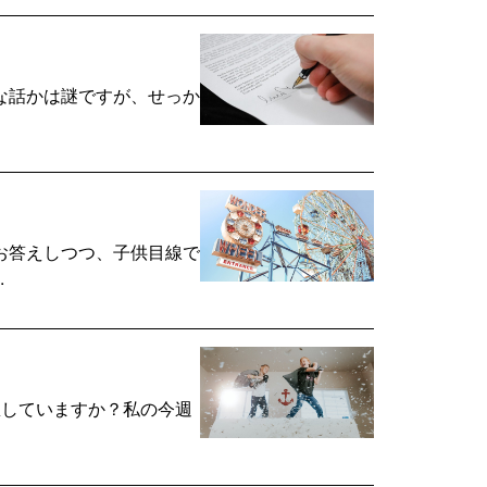
な話かは謎ですが、せっか
お答えしつつ、子供目線で
.
息していますか？私の今週