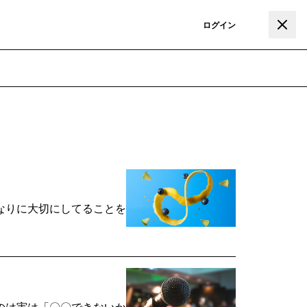
登録
ログイン
なりに大切にしてることを
のは実は「〇〇できないか