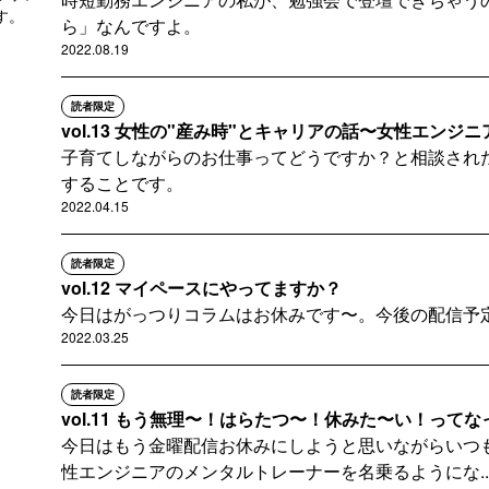
す。
ら」なんですよ。
登録
2022.08.19
読者限定
vol.13 女性の"産み時"とキャリアの話〜女性エンジニア
子育てしながらのお仕事ってどうですか？と相談され
することです。
2022.04.15
読者限定
vol.12 マイペースにやってますか？
今日はがっつりコラムはお休みです〜。今後の配信予
2022.03.25
読者限定
vol.11 もう無理〜！はらたつ〜！休みた〜い！ってなっ
今日はもう金曜配信お休みにしようと思いながらいつ
性エンジニアのメンタルトレーナーを名乗るようにな..