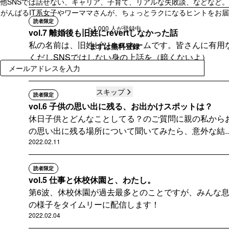
他SNSでは話せない、キャリア、子育て、リアルな失敗談、などなど。
がんばるIT系女子やワーママさんが、ちょっとラクになるヒントをお届
読者限定
け。
~ 1,000 人が登録中
vol.7 離婚後も旧姓にrevertしなかった話
私の名前は、旧姓ビジネスネームです。皆さんに有用
通称「オリレポ」、不定期に金曜に配信します💌
まずは無料登録
くだしSNSではしない身の上話を（暗くないよ）
2022.02.18
登録
スキップ
読者限定
vol.6 子供の思い出に残る、お出かけスポットは？
休日子供とどんなことしてる？のご質問に親の私から
の思い出に残る場所について聞いてみたら、意外な結..
2022.02.11
読者限定
vol.5 仕事と休校休園と、わたし。
第6波、休校休園が過去最多とのことですが、みんな
の様子をタイムリーに配信します！
2022.02.04