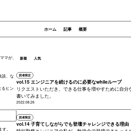
ホーム
記事
概要
短ママが、
新着
人気
敗談、な
読者限定
vol.15 エンジニアを続けるのに必要なwhileループ
なるヒン
リクエストいただき、できる仕事を増やすために自分
書いてみました。
2022.08.26
読者限定
vol.14 子育てしながらでも登壇チャレンジできる理由
ます。
時短勤務エンジニアの私が、勉強会で登壇できちゃう