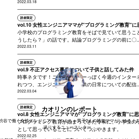
2022.03.18
読者限定
vol.10 女性エンジニアママが"プログラミング教育"に思
小学校のプログラミング教育をそばで見ていて思うこ
うしたら？」の話です。結論プログラミングの前に〇..
2022.03.11
読者限定
vol.9 不正アクセス事件について子供と話してみた件
時事ネタです！ニュースレターっぽく今週のインター
れつつ、エンジニアママと子供の日常についての配信..
2022.03.04
カオリンのレポート
読者限定
vol.8 女性エンジニアママが"プログラミング教育"に思
渋谷で働く女性エンジニアで、やんちゃ男子2人の時短ママが、ゆるく
プログラミング教育が始まってきた令和に、小学生の
送りするニュースレター。
として思っていることについてつぶやきます。
2022.02.25