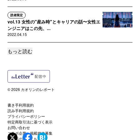
読者限定
vol.13 女性の"産み時"とキャリアの話〜女性エ
ンジニアはこの先、...
2022.04.15
もっと読む
読者限定
vol.12 マイペースにやってますか？
2022.03.25
読者限定
vol.11 もう無理〜！はらたつ〜！休みた〜い！
© 2026 カオリンのレポート
ってなった時にまずや...
2022.03.18
書き手利用規約
読み手利用規約
読者限定
プライバシーポリシー
vol.9 不正アクセス事件について子供と話してみ
特定商取引法に基づく表示
お問い合わせ
た件
コラボ企業・掲載媒体募集
2022.03.04
代理店の方はこちら