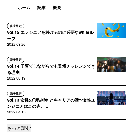
ホーム
記事
概要
読者限定
vol.15 エンジニアを続けるのに必要なwhileル
ープ
2022.08.26
読者限定
vol.14 子育てしながらでも登壇チャレンジでき
る理由
2022.08.19
読者限定
vol.13 女性の"産み時"とキャリアの話〜女性エ
ンジニアはこの先、...
2022.04.15
もっと読む
読者限定